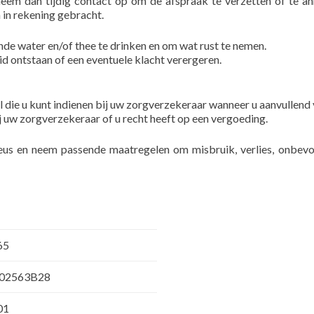
em dan tijdig contact op om de afspraak te verzetten of te ann
 in rekening gebracht.
nde water en/of thee te drinken en om wat rust te nemen.
d ontstaan of een eventuele klacht verergeren.
l die u kunt indienen bij uw zorgverzekeraar wanneer u aanvullend
j uw zorgverzekeraar of u recht heeft op een vergoeding.
eus en neem passende maatregelen om misbruik, verlies, onbe
65
02563B28
01