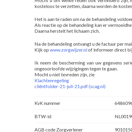
Mocht u om welke reden ook verhinderd zijn, ne
kosteloos te verzetten, daarna worden de kosten
Het is aan te raden om na de behandeling voldoe
Als reactie op de behandeling kan er vermoeidhei
Daarna herstelt het lichaam zich.
Na de behandeling ontvangt u de factuur per mai
Kijk op
www.zorgwijzer.nl
of informeer direct bi
Ik neem de bescherming van uw gegevens seri
ongeoorloofde wijzigingen tegen te gaan.
Mocht u niet tevreden zijn, zie
Klachtenregeling
cliëntfolder-21-juli-21.pdf (scag.nl)
KvK nummer
648609
BTW-id
NL0019
AGB code Zorgverlener
901015