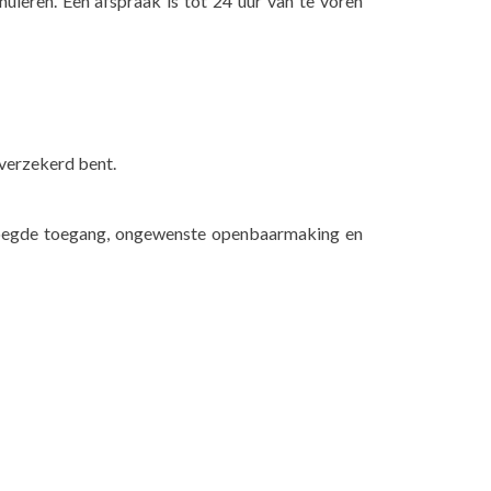
uleren. Een afspraak is tot 24 uur van te voren
 verzekerd bent.
voegde toegang, ongewenste openbaarmaking en