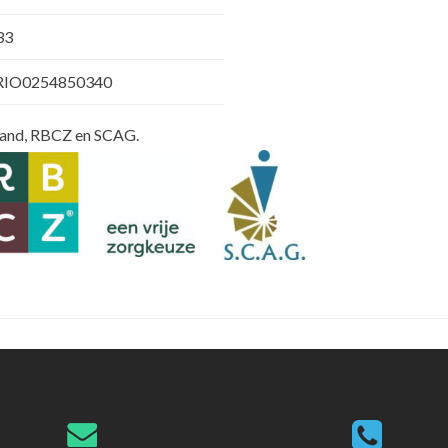
33
RIO0254850340
rland, RBCZ en SCAG.